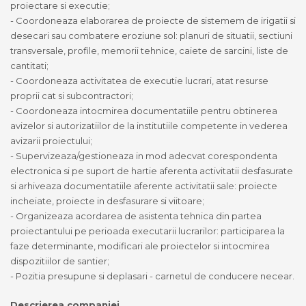
proiectare si executie;
- Coordoneaza elaborarea de proiecte de sistemem de irigatii si
desecari sau combatere eroziune sol: planuri de situatii, sectiuni
transversale, profile, memorii tehnice, caiete de sarcini, liste de
cantitati;
- Coordoneaza activitatea de executie lucrari, atat resurse
proprii cat si subcontractori;
- Coordoneaza intocmirea documentatiile pentru obtinerea
avizelor si autorizatiilor de la institutiile competente in vederea
avizarii proiectului;
- Supervizeaza/gestioneaza in mod adecvat corespondenta
electronica si pe suport de hartie aferenta activitatii desfasurate
si arhiveaza documentatiile aferente activitatii sale: proiecte
incheiate, proiecte in desfasurare si viitoare;
- Organizeaza acordarea de asistenta tehnica din partea
proiectantului pe perioada executarii lucrarilor: participarea la
faze determinante, modificari ale proiectelor si intocmirea
dispozitiilor de santier;
- Pozitia presupune si deplasari - carnetul de conducere necear.
Descrierea companiei