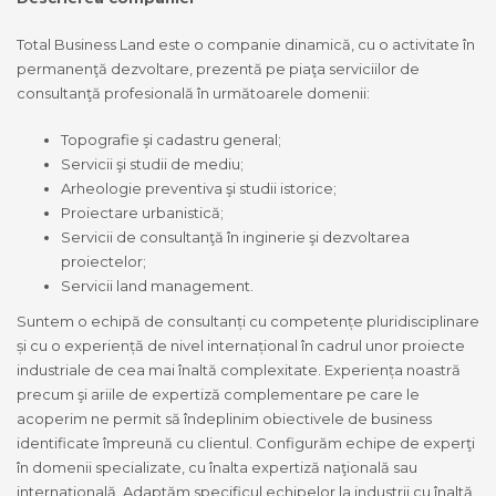
Total Business Land este o companie dinamică, cu o activitate în
permanenţă dezvoltare, prezentă pe piaţa serviciilor de
consultanţă profesională în următoarele domenii:
Topografie şi cadastru general;
Servicii şi studii de mediu;
Arheologie preventiva şi studii istorice;
Proiectare urbanistică;
Servicii de consultanţă în inginerie şi dezvoltarea
proiectelor;
Servicii land management.
Suntem o echipă de consultanți cu competențe pluridisciplinare
și cu o experiență de nivel internațional în cadrul unor proiecte
industriale de cea mai înaltă complexitate. Experiența noastră
precum şi ariile de expertiză complementare pe care le
acoperim ne permit să îndeplinim obiectivele de business
identificate împreună cu clientul. Configurăm echipe de experţi
în domenii specializate, cu înalta expertiză naţională sau
internaţională. Adaptăm specificul echipelor la industrii cu înaltă