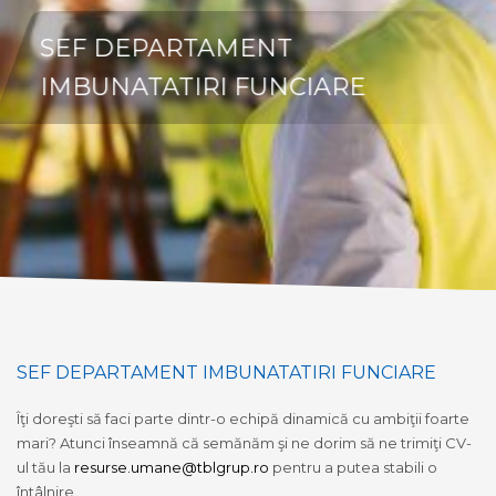
SEF DEPARTAMENT
IMBUNATATIRI FUNCIARE
SEF DEPARTAMENT IMBUNATATIRI FUNCIARE
Îţi doreşti să faci parte dintr-o echipă dinamică cu ambiţii foarte
mari? Atunci înseamnă că semănăm şi ne dorim să ne trimiţi CV-
ul tău la
resurse.umane@tblgrup.ro
pentru a putea stabili o
întâlnire.