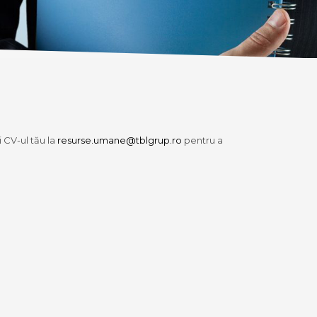
 CV-ul tău la
resurse.umane@tblgrup.ro
pentru a