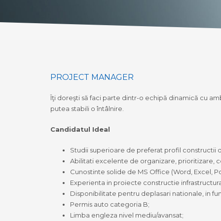
PROJECT MANAGER
Îţi doreşti să faci parte dintr-o echipă dinamică cu a
putea stabili o întâlnire.
Candidatul Ideal
Studii superioare de preferat profil constructii d
Abilitati excelente de organizare, prioritizare, c
Cunostinte solide de MS Office (Word, Excel, Po
Experienta in proiecte constructie infrastructu
Disponibilitate pentru deplasari nationale, in fun
Permis auto categoria B;
Limba engleza nivel mediu/avansat;