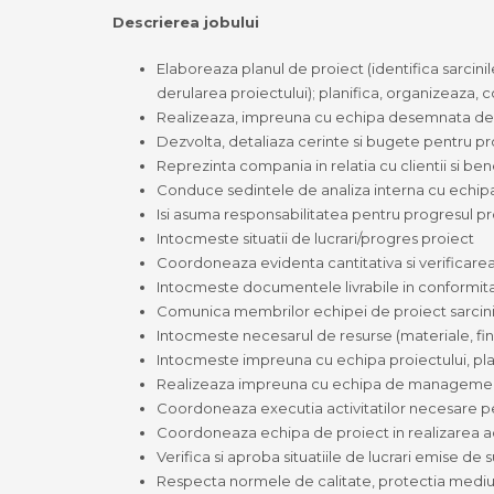
Descrierea jobului
Elaboreaza planul de proiect (identifica sarcinile
derularea proiectului); planifica, organizeaza, 
Realizeaza, impreuna cu echipa desemnata de pro
Dezvolta, detaliaza cerinte si bugete pentru p
Reprezinta compania in relatia cu clientii si benef
Conduce sedintele de analiza interna cu echip
Isi asuma responsabilitatea pentru progresul proi
Intocmeste situatii de lucrari/progres proiect
Coordoneaza evidenta cantitativa si verificarea c
Intocmeste documentele livrabile in conformit
Comunica membrilor echipei de proiect sarcinil
Intocmeste necesarul de resurse (materiale, fin
Intocmeste impreuna cu echipa proiectului, plan
Realizeaza impreuna cu echipa de management de 
Coordoneaza executia activitatilor necesare pe
Coordoneaza echipa de proiect in realizarea act
Verifica si aproba situatiile de lucrari emise de 
Respecta normele de calitate, protectia mediului