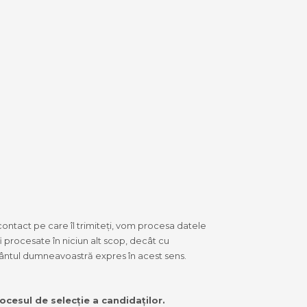
ontact pe care îl trimiteți, vom procesa datele
procesate în niciun alt scop, decât cu
ntul dumneavoastră expres în acest sens.
ocesul de selecție a candidaților.