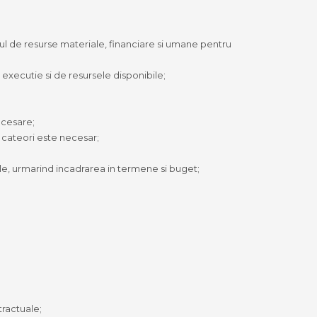
sarul de resurse materiale, financiare si umane pentru
xecutie si de resursele disponibile;
ecesare;
e cateori este necesar;
uale, urmarind incadrarea in termene si buget;
tractuale;