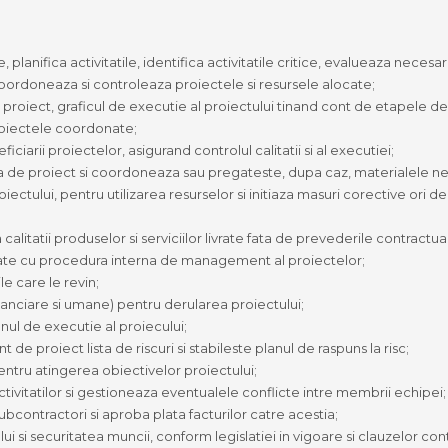
, planifica activitatile, identifica activitatile critice, evalueaza nece
coordoneaza si controleaza proiectele si resursele alocate;
iect, graficul de executie al proiectului tinand cont de etapele de e
roiectele coordonate;
iciarii proiectelor, asigurand controlul calitatii si al executiei;
a de proiect si coordoneaza sau pregateste, dupa caz, materialele n
ectului, pentru utilizarea resurselor si initiaza masuri corective ori d
alitatii produselor si serviciilor livrate fata de prevederile contract
ate cu procedura interna de management al proiectelor;
e care le revin;
anciare si umane) pentru derularea proiectului;
ul de executie al proiecului;
proiect lista de riscuri si stabileste planul de raspuns la risc;
ntru atingerea obiectivelor proiectului;
ivitatilor si gestioneaza eventualele conflicte intre membrii echipei;
subcontractori si aproba plata facturilor catre acestia;
 si securitatea muncii, conform legislatiei in vigoare si clauzelor con