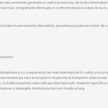
ate documentele generate in cadrul proiectului, de la documentatia te
iectului, inregistrarile efectuate in conformitate procedura de lucru.
tivitate in permanenta dezvoltare, prezenta pe piata serviciilor de c
oiectelor
ciplinare și cu o experiență de nivel internațional în cadrul unor pro
plementare pe care le acoperim ne permit să îndeplinim obiectivele d
cu înalta expertiză naţională sau internaţională. Adaptăm specificul ec
mplexe şi strategiile clientului pe termen mediu şi lung.