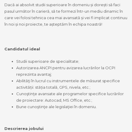
Dacă ai absolvit studii superioare în domeniu și dorești să faci
pasul următor în carieră, să te formezi într-un mediu dinamic în
care vei folosi tehnica cea mai avansată și vei fi implicat continuu
în noi și noi proiecte, te așteptăm în echipa noastră!
Candidatul ideal
Studii superioare de specialitate;
Autorizarea ANCPI pentru avizarea lucrărilor la OCPI
reprezinta avantaj;
Abilităţi în lucrul cu instrumentele de măsurat specifice
activității: stăția totală, GPS, nivela, etc.;
Cunoştinţe avansate ale programelor specifice lucrărilor
de proiectare: Autocad, MS Office, etc.;
Bune cunoştinţe ale legislaţiei în domeniu.
Descrierea jobului