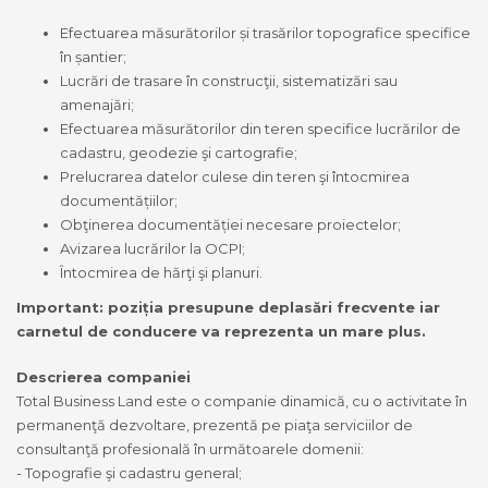
Efectuarea măsurătorilor și trasărilor topografice specifice
în șantier;
Lucrări de trasare în construcţii, sistematizări sau
amenajări;
Efectuarea măsurătorilor din teren specifice lucrărilor de
cadastru, geodezie şi cartografie;
Prelucrarea datelor culese din teren şi întocmirea
documentățiilor;
Obţinerea documentăției necesare proiectelor;
Avizarea lucrărilor la OCPI;
Întocmirea de hărţi şi planuri.
Important: poziția presupune deplasări frecvente iar
carnetul de conducere va reprezenta un mare plus.
Descrierea companiei
Total Business Land este o companie dinamică, cu o activitate în
permanenţă dezvoltare, prezentă pe piaţa serviciilor de
consultanţă profesională în următoarele domenii:
- Topografie şi cadastru general;