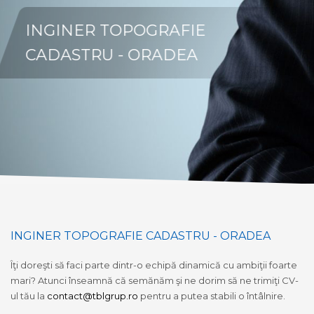
INGINER TOPOGRAFIE
CADASTRU - ORADEA
INGINER TOPOGRAFIE CADASTRU - ORADEA
Îţi doreşti să faci parte dintr-o echipă dinamică cu ambiţii foarte
mari? Atunci înseamnă că semănăm şi ne dorim să ne trimiţi CV-
ul tău la
contact@tblgrup.ro
pentru a putea stabili o întâlnire.