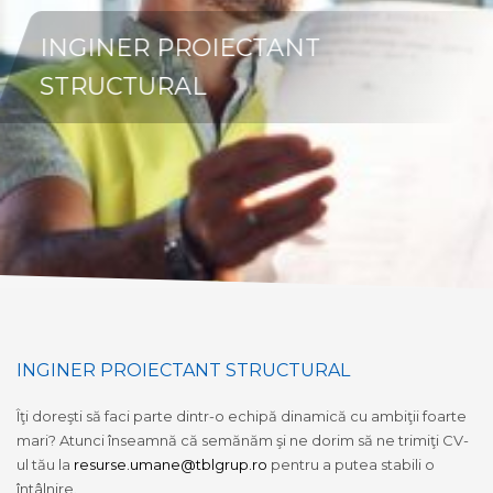
INGINER PROIECTANT
STRUCTURAL
INGINER PROIECTANT STRUCTURAL
Îţi doreşti să faci parte dintr-o echipă dinamică cu ambiţii foarte
mari? Atunci înseamnă că semănăm şi ne dorim să ne trimiţi CV-
ul tău la
resurse.umane@tblgrup.ro
pentru a putea stabili o
întâlnire.