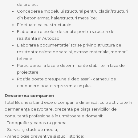
de proiect
Conceperea modelului structural pentru cladiri/structuri
din beton armat, hale/structuri metalice;
Efectuare calcul structurale;
Elaborarea pieselor desenate pentru structuri de
rezistenta in Autocad;
Elaborarea documentatiei scrise privind structura de
rezistenta: caiete de sarcini, extrase materiale, memorii
tehnice;
Participarea la fazele determinante stabilite in faza de
proiectare.
Pozitia poate presupune si deplasari - carnetul de
conducere poate reprezenta un plus.
Descrierea companiei
Total Business Land este o companie dinamică, cu o activitate în
permanenţă dezvoltare, prezentă pe piaţa serviciilor de
consultanţă profesională în următoarele domenii:
- Topografie şi cadastru general;
- Servicii şi studii de mediu;
- Arheologie preventive şi studii istorice;