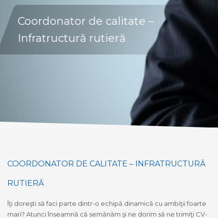
Coordonator de calitate –
Infratructură rutieră
COORDONATOR DE CALITATE – INFRATRUCTURĂ
RUTIERĂ
Îţi doreşti să faci parte dintr-o echipă dinamică cu ambiţii foarte
mari? Atunci înseamnă că semănăm şi ne dorim să ne trimiţi CV-