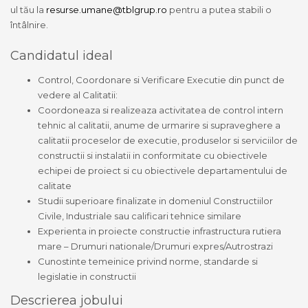
ul tău la
resurse.umane@tblgrup.ro
pentru a putea stabili o
întâlnire.
Candidatul ideal
Control, Coordonare si Verificare Executie din punct de
vedere al Calitatii:
Coordoneaza si realizeaza activitatea de control intern
tehnic al calitatii, anume de urmarire si supraveghere a
calitatii proceselor de executie, produselor si serviciilor de
constructii si instalatii in conformitate cu obiectivele
echipei de proiect si cu obiectivele departamentului de
calitate
Studii superioare finalizate in domeniul Constructiilor
Civile, Industriale sau calificari tehnice similare
Experienta in proiecte constructie infrastructura rutiera
mare – Drumuri nationale/Drumuri expres/Autrostrazi
Cunostinte temeinice privind norme, standarde si
legislatie in constructii
Descrierea jobului