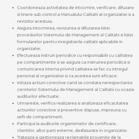
Coordoneaza activitatea de intocmire, verificare, difuzare
si tinere sub control a Manualului Calitatii al organizatiei si a
reviziilor acestuia;
Asigura intocmirea, revizuirea si difuzarea listei
procedurilor Sistemului de Management al Calitatii si listei
formularelor pentru inregistrarile calitatii aplicabile in
organizatie;
Efectueaza instruiri periodice cu responsabilii cu calitatea
pe compartimente si se asigura ca instruirea periodica si
comunicarea interna privind calitatea se fac cu intregul
personal al organizatiei si ca acestea sunt eficace;
Initiaza actiuni corective cand se constata nerespectarea
cerintelor Sistemului de Management al Calitatii cu ocazia
auditurilor efectuate;
Urmareste, verifica realizarea si analizeaza eficacitatea
actiunilor corective si preventive dispuse, impreuna cu
sefii de compartiment;
Participa la auditurile organismelor de certificare,
clientilor, altor parti externe, desfasurate in organizatie;
Trateaza si gestioneaza reclamatiile provenite de la