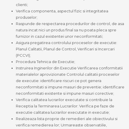
clienti;
Verifica componenta, aspectul fizic si integritatea
produselor;
Raspunde de respectarea procedurilor de control, de asa
natura incat nici un produs final sa nu poata pleca spre
furnizor in cazul existentei unor neconformitati;
Asigura pregatirea controlului proceselor de executie:
Planul Calitatii, Planul de Control, Verificari si Incercari
(PCCVI);
Procedura Tehnica de Executie;
Instruirea Inginerilor din Executie Verificarea conformitatii
materialelor aprovizionate Controlul calitatii proceselor
de executie: identificare riscuri ce pot genera
neconformitati si impune masuri de preventie; identificare
neconformitati existente si impune masuri corective;
Verifica calitatea lucrarilor executate si contribuie la
Receptia la Terminarea Lucrarilor: Verifica pe faze de
executie calitatea lucrarilor executate in executie;
Realizeaza lista proprie de remedieri ale obiectivului si
verifica remedierea lor; Urmareaste observatiile,